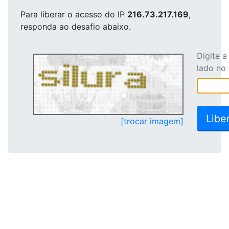
Para liberar o acesso
do IP
216.73.217.169
,
responda ao desafio abaixo.
Digite 
lado no
[trocar imagem]