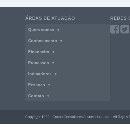
ÁREAS DE ATUAÇÃO
REDES 
Quem somos
▼
Conhecimento
▼
Financeiro
▼
Processos
▼
Indicadores
▼
Pessoas
▼
Contato
▼
Copyright 1990 - Gauss Consultores Associados Ltda. - All Right