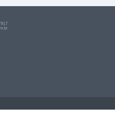
7917
m.br