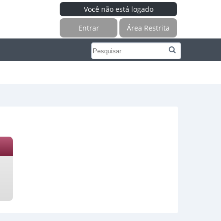
Você não está logado
Entrar
Área Restrita