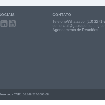
SOCIAIS
CONTATO
Telefone/Whatsapp:
(13) 3271-
comercial@gaussconsulting.co
Agendamento de Reuniões
s Reserved - CNPJ: 66.849.274/0001-68